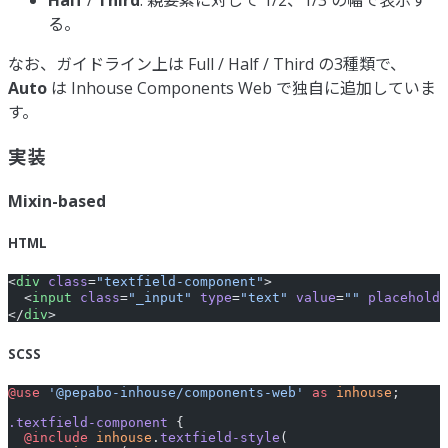
Half
/
Third
: 親要素に対して 1/2、1/3 の幅で表示す
る。
なお、ガイドライン上は Full / Half / Third の3種類で、
Auto
は Inhouse Components Web で独自に追加していま
す。
実装
Mixin-based
HTML
<
div
 class
=
"textfield-component"
>
  <
input
 class
=
"_input"
 type
=
"text"
 value
=
""
 placeholde
</
div
>
SCSS
@use
 '@pepabo-inhouse/components-web'
 as
 inhouse
;
.textfield-component
 {
  @include
 inhouse
.
textfield-style
(