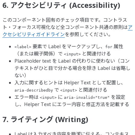
6. アクセシビリティ (Accessibility)
このコンポーネント固有のチェック項目です。コントラス
ト・フォーカス可視化など全コンポーネント共通の原則は
ア
クセシビリティガイドライン
を参照してください。
要素で Label をマークアップし、
属性
<label>
for
（または親子関係）で
と関連付ける
<input>
Placeholder text を Label の代わりに使わない（コン
テキストがひと目で分かる場合を除き Label は省略し
ない）
入力に関するヒントは Helper Text として配置し、
で
と関連付ける
aria-describedby
<input>
エラー時は
に
を設定
<input>
aria-invalid="true"
し、Helper Text にエラー内容と修正方法を記載する
7. ライティング (Writing)
Label は入力すべき内容を簡潔に伝える。コンテキス