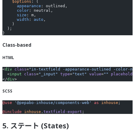
    $options
: (
      appearance
: outlined,
      color
: neutral,
      size
: m,
      width
: 
auto
,
    )
  );
}
Class-based
HTML
<
div
 class
=
"in-textfield -appearance-outlined -color-ne
  <
input
 class
=
"_input"
 type
=
"text"
 value
=
""
 placeholde
</
div
>
SCSS
@use
 '@pepabo-inhouse/components-web'
 as
 inhouse
;
@include
 inhouse
.
textfield-export
;
5. ステート (States)