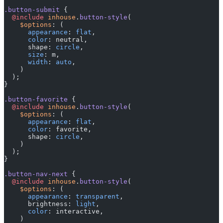
.button-submit
 {
  @include
 inhouse
.
button-style
(
    $options
: (
      appearance
: 
flat
,
      color
: neutral,
      shape: 
circle
,
      size
: m,
      width
: 
auto
,
    )
  );
}
.button-favorite
 {
  @include
 inhouse
.
button-style
(
    $options
: (
      appearance
: 
flat
,
      color
: favorite,
      shape: 
circle
,
    )
  );
}
.button-nav-next
 {
  @include
 inhouse
.
button-style
(
    $options
: (
      appearance
: 
transparent
,
      brightness: 
light
,
      color
: interactive,
    )