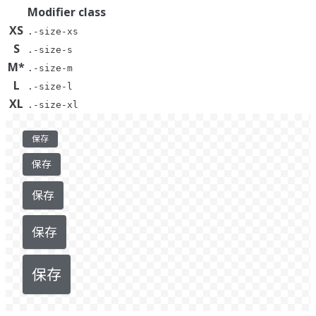
Modifier class
XS
.-size-xs
S
.-size-s
M
*
.-size-m
L
.-size-l
XL
.-size-xl
保存
保存
保存
保存
保存