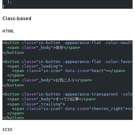
  );
}
Class-based
HTML
<
button
 class
=
"in-button -appearance-flat -color-neutra
  <
span
 class
=
"_body"
>保存</
span
>
</
button
>
<
button
 class
=
"in-button -appearance-flat -color-favori
  <
span
 class
=
"_leading"
>
    <
span
 class
=
"in-icon"
 data-icon
=
"heart"
></
span
>
  </
span
>
  <
span
 class
=
"_body"
>お気に入り</
span
>
</
button
>
<
button
 class
=
"in-button -appearance-transparent -color
  <
span
 class
=
"_body"
>すべての記事</
span
>
  <
span
 class
=
"_trailing"
>
    <
span
 class
=
"in-icon"
 data-icon
=
"chevron_right"
></
s
  </
span
>
</
button
>
SCSS