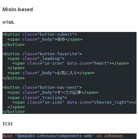
Mixin-based
HTML
<
button
 class
=
"button-submit"
>
  <
span
 class
=
"_body"
>保存</
span
>
</
button
>
<
button
 class
=
"button-favorite"
>
  <
span
 class
=
"_leading"
>
    <
span
 class
=
"in-icon"
 data-icon
=
"heart"
></
span
>
  </
span
>
  <
span
 class
=
"_body"
>お気に入り</
span
>
</
button
>
<
button
 class
=
"button-nav-next"
>
  <
span
 class
=
"_body"
>すべての記事</
span
>
  <
span
 class
=
"_trailing"
>
    <
span
 class
=
"in-icon"
 data-icon
=
"chevron_right"
></
s
  </
span
>
</
button
>
SCSS
@use
 '@pepabo-inhouse/components-web'
 as
 inhouse
;