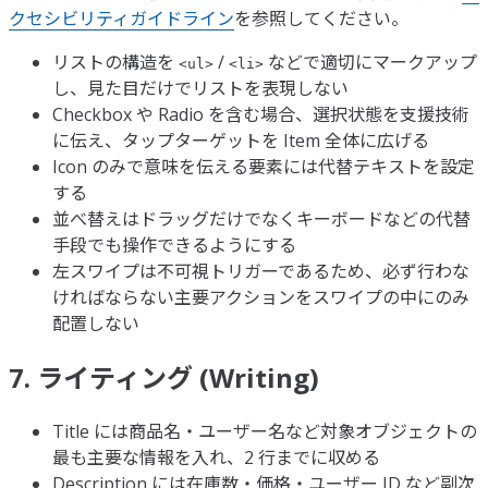
クセシビリティガイドライン
を参照してください。
リストの構造を
/
などで適切にマークアップ
<ul>
<li>
し、見た目だけでリストを表現しない
Checkbox や Radio を含む場合、選択状態を支援技術
に伝え、タップターゲットを Item 全体に広げる
Icon のみで意味を伝える要素には代替テキストを設定
する
並べ替えはドラッグだけでなくキーボードなどの代替
手段でも操作できるようにする
左スワイプは不可視トリガーであるため、必ず行わな
ければならない主要アクションをスワイプの中にのみ
配置しない
7. ライティング (Writing)
Title には商品名・ユーザー名など対象オブジェクトの
最も主要な情報を入れ、2 行までに収める
Description には在庫数・価格・ユーザー ID など副次