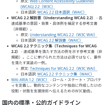
原文:
Web Content Accessibility Guidelines
(WCAG) 2.2（W3C）
日本語訳:
WCAG 2.2 日本語訳（WAIC）
WCAG 2.2 解説書（Understanding WCAG 2.2）
- 各
達成基準の意図・背景・具体例を補足する参考文書
（非規範）。
原文:
Understanding WCAG 2.2（W3C WAI）
日本語訳:
WCAG 2.2 解説書（WAIC）
WCAG 2.2 テクニック集（Techniques for WCAG
2.2）
- 達成基準を満たす方法の例を示す参考文書（非
規範）。ここに挙げられた方法は必須ではなく、要件
を満たす実装の一例。
原文:
Techniques for WCAG 2.2（W3C WAI）
日本語訳:
WCAG 2.2 テクニック集（WAIC）
WAI-ARIA 1.2（W3C）
- ロール・ステート・プロパテ
ィを定義し、動的なコンテンツや独自に作成したUIの
役割・状態を支援技術へ伝えるためのW3C勧告。
国内の標準・公的ガイドライン