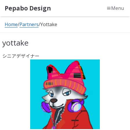
Pepabo Design
Menu
Home
Partners
Yottake
yottake
シニアデザイナー